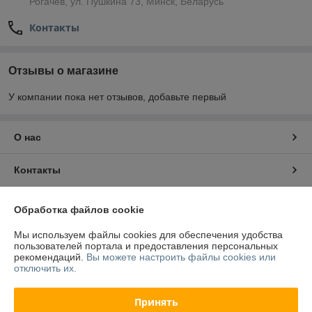
Рогачёв, ул. Пушкина 73, Минск, Беларусь
Контакты
Отзывы о магазине
У компании пока нет отзывов, добавьте первый
О нас
Контакты
Доставка и оплата
Обработка файлов cookie
Мы используем файлы cookies для обеспечения удобства
Полная версия сайта
пользователей портала и предоставления персональных
рекомендаций.
Вы можете настроить файлы cookies или
отключить их.
Политика обработки cookies
Принять
Сайт создан на платформе Deal.by