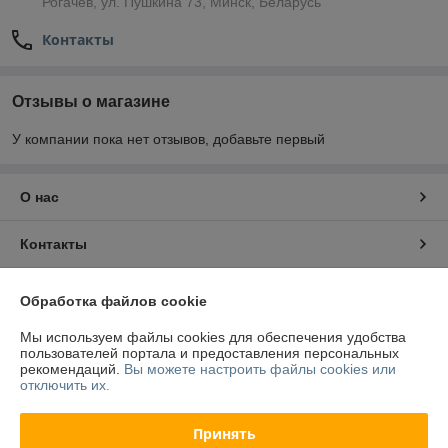
Рогачёв, ул. Пушкина 73, Минск, Беларусь
Контакты
Отзывы о магазине
У компании пока нет отзывов, добавьте первый
О нас
Контакты
Доставка и оплата
Обработка файлов cookie
Мы используем файлы cookies для обеспечения удобства
Полная версия сайта
пользователей портала и предоставления персональных
рекомендаций.
Вы можете настроить файлы cookies или
отключить их.
Политика обработки cookies
Принять
Сайт создан на платформе Deal.by