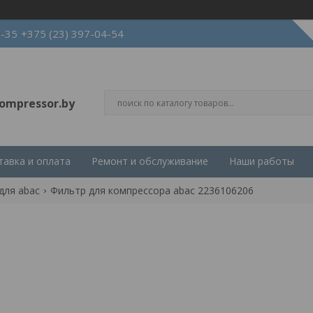
3-35
+375 (23) 397-04-54
ompressor.by
тавка и оплата
Ремонт и обслуживание
Наши работы
для abac
Фильтр для компрессора abac 2236106206