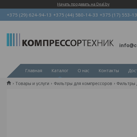
Начать продавать на Deal.by
+375 (29) 624-94-13
+375 (44) 580-14-33
+375 (17) 553-1
info@c
Главная
Каталог
О нас
Контакты
Дос
Товары и услуги
Фильтры для компрессоров
Фильтры 