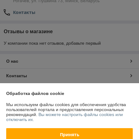
Рогачёв, ул. Пушкина 73, Минск, Беларусь
Контакты
Отзывы о магазине
У компании пока нет отзывов, добавьте первый
О нас
Контакты
Доставка и оплата
Обработка файлов cookie
Мы используем файлы cookies для обеспечения удобства
Полная версия сайта
пользователей портала и предоставления персональных
рекомендаций.
Вы можете настроить файлы cookies или
отключить их.
Политика обработки cookies
Принять
Сайт создан на платформе Deal.by