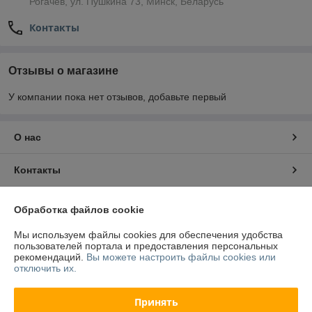
Рогачёв, ул. Пушкина 73, Минск, Беларусь
Контакты
Отзывы о магазине
У компании пока нет отзывов, добавьте первый
О нас
Контакты
Доставка и оплата
Обработка файлов cookie
Мы используем файлы cookies для обеспечения удобства
Полная версия сайта
пользователей портала и предоставления персональных
рекомендаций.
Вы можете настроить файлы cookies или
отключить их.
Политика обработки cookies
Принять
Сайт создан на платформе Deal.by