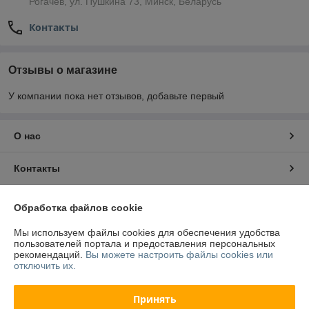
Рогачёв, ул. Пушкина 73, Минск, Беларусь
Контакты
Отзывы о магазине
У компании пока нет отзывов, добавьте первый
О нас
Контакты
Доставка и оплата
Обработка файлов cookie
Мы используем файлы cookies для обеспечения удобства
Полная версия сайта
пользователей портала и предоставления персональных
рекомендаций.
Вы можете настроить файлы cookies или
отключить их.
Политика обработки cookies
Принять
Сайт создан на платформе Deal.by