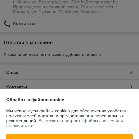
г. Минск, ул. Волгоградская, 33 info@compressor.by
Производство и основной склад: Гомельская обл. г.
Рогачёв, ул. Пушкина 73, Минск, Беларусь
Контакты
Отзывы о магазине
У компании пока нет отзывов, добавьте первый
О нас
Контакты
Обработка файлов cookie
Доставка и оплата
Мы используем файлы cookies для обеспечения удобства
пользователей портала и предоставления персональных
Полная версия сайта
рекомендаций.
Вы можете настроить файлы cookies или
отключить их.
Политика обработки cookies