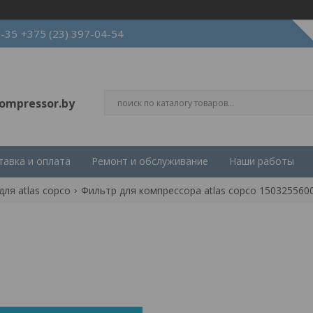
3-35
+375 (23) 397-04-54
ompressor.by
тавка и оплата
Ремонт и обслуживание
Наши работы
ля atlas copco
Фильтр для компрессора atlas copco 150325560