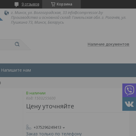
9 отзывов
Корзина
г. Минск, ул. Волгоградская, 33 info@compressor.by
Производство и основной склад: Гомельская обл. г. Рогачёв, ул.
Пушкина 73, Минск, Беларусь
Наличие документов
Напишите нам
0
В наличии
Код:
1503255600
Цену уточняйте
+375296249413
Заказ только по телефону