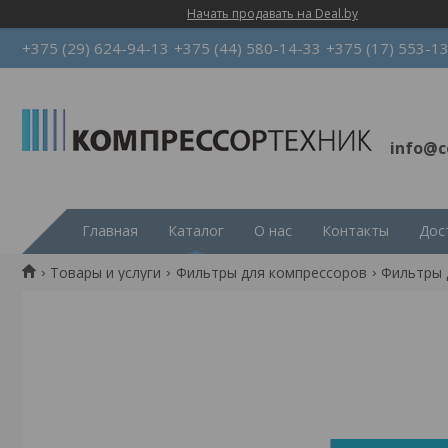
Начать продавать на Deal.by
+375 (29) 624-94-13
+375 (44) 580-14-33
+375 (17) 553-1
info@c
Главная
Каталог
О нас
Контакты
Дос
Товары и услуги
Фильтры для компрессоров
Фильтры д