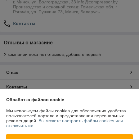
г. Минск, ул. Волгоградская, 33 info@compressor.by
Производство и основной склад: Гомельская обл. г.
Рогачёв, ул. Пушкина 73, Минск, Беларусь
Контакты
Отзывы о магазине
У компании пока нет отзывов, добавьте первый
О нас
Контакты
Обработка файлов cookie
Доставка и оплата
Мы используем файлы cookies для обеспечения удобства
пользователей портала и предоставления персональных
Полная версия сайта
рекомендаций.
Вы можете настроить файлы cookies или
отключить их.
Политика обработки cookies