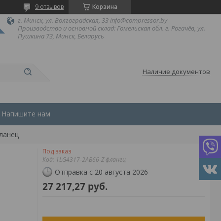
9 отзывов
Корзина
г. Минск, ул. Волгоградская, 33 info@compressor.by
Производство и основной склад: Гомельская обл. г. Рогачёв, ул.
Пушкина 73, Минск, Беларусь
Наличие документов
Напишите нам
фланец
Под заказ
Код:
1LG4317-2AB66-Z фланец
Отправка с 20 августа 2026
27 217,27
руб.