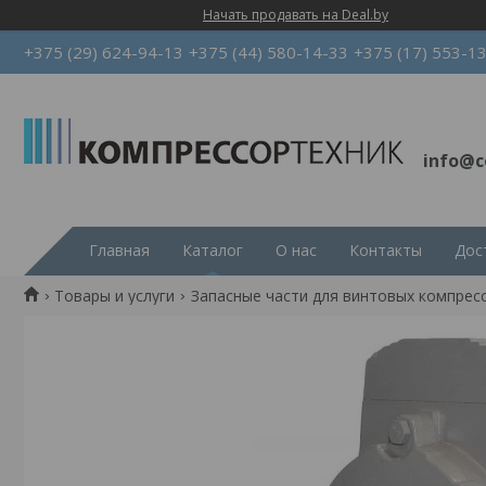
Начать продавать на Deal.by
+375 (29) 624-94-13
+375 (44) 580-14-33
+375 (17) 553-1
info@c
Главная
Каталог
О нас
Контакты
Дос
Товары и услуги
Запасные части для винтовых компрес