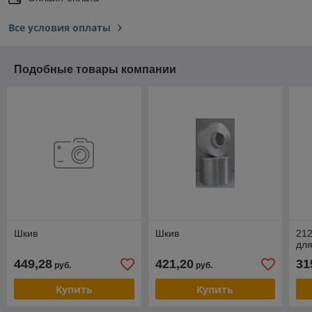
Все условия оплаты
Подобные товары компании
Шкив
Шкив
212
для
449,28
421,20
31
руб.
руб.
Купить
Купить