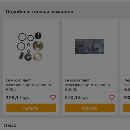
Подобные товары компании
Ремкомплект
Ремкомплект
Ре
всасывающего клапана
всасывающего клапана
вс
R40E
RB60E
RB
129,17
270,13
28
руб.
руб.
Купить
Купить
О нас