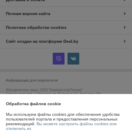
Полная версия сайта
Политика обработки cookies
Сайт создан на платформе Deal.by
Информация для покупателя
Юридическое лицо:
ООО "КомпрессорТехник"
Гомельская обл., г. Рогачев, ул. Пушкина 73. Доставка РФ.
Обработка файлов cookie
Регистрационный номер ЕГР: 490825641
УНП: 490825641
Мы используем файлы cookies для обеспечения удобства
пользователей портала и предоставления персональных
Дата регистрации компании: 01.09.2009
рекомендаций.
Вы можете настроить файлы cookies или
отключить их.
Ссылка на свидетельство/лицензию