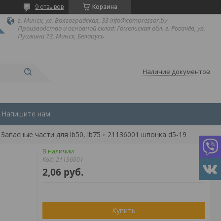
9 отзывов
Корзина
г. Минск, ул. Волгоградская, 33 info@compressor.by
Производство и основной склад: Гомельская обл. г. Рогачёв, ул.
Пушкина 73, Минск, Беларусь
Наличие документов
Напишите нам
Запасные части для lb50, lb75
21136001 шпонка d5-19
В наличии
Код:
21136001
2,06
руб.
Купить