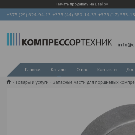
Начать продавать на Deal.by
+375 (29) 624-94-13
+375 (44) 580-14-33
+375 (17) 553-1
info@c
Главная
Каталог
О нас
Контакты
Дос
Товары и услуги
Запасные части для поршневых компр